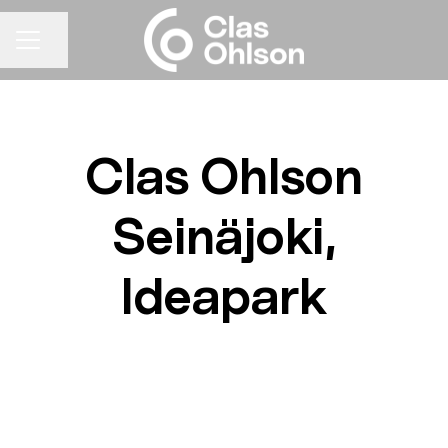
Jaa sivu
URAVALIKKO
Clas Ohlson
Seinäjoki,
Ideapark