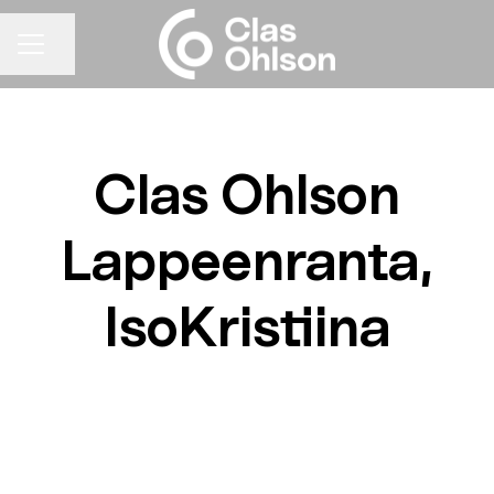
Jaa sivu
URAVALIKKO
Clas Ohlson
Lappeenranta,
IsoKristiina