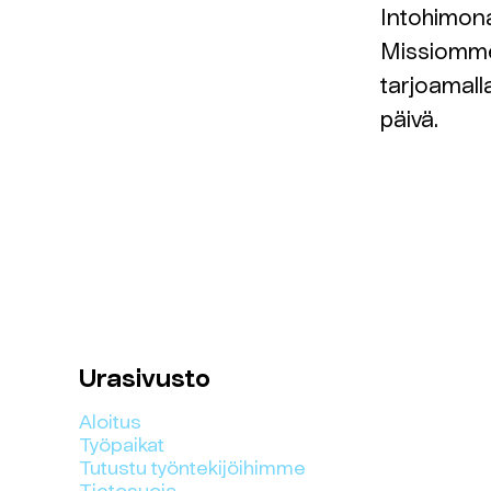
Intohimona
Missiomme
tarjoamalla
päivä.
Urasivusto
Aloitus
Työpaikat
Tutustu työntekijöihimme
Tietosuoja