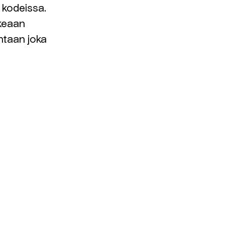
 kodeissa.
keaan
intaan joka