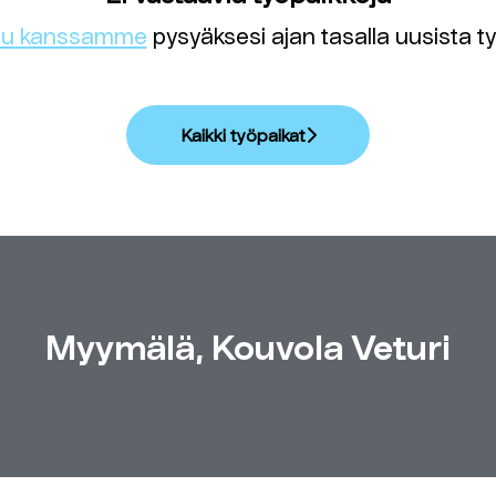
du kanssamme
pysyäksesi ajan tasalla uusista ty
Kaikki työpaikat
Myymälä, Kouvola Veturi