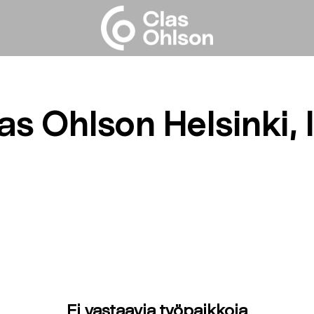
as Ohlson Helsinki, I
Ei vastaavia työpaikkoja