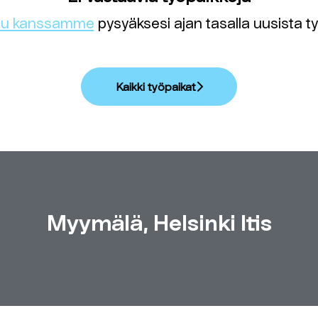
du kanssamme
pysyäksesi ajan tasalla uusista ty
Kaikki työpaikat
Myymälä, Helsinki Itis