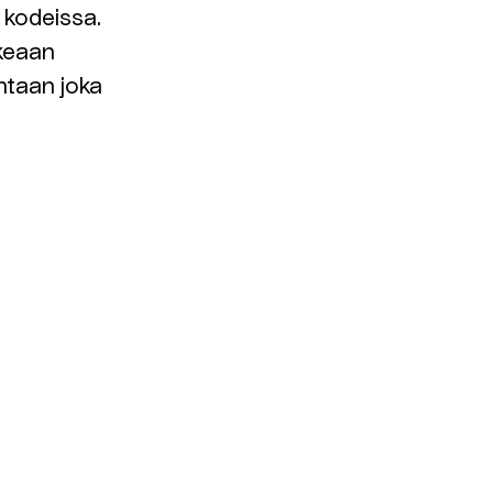
 kodeissa.
keaan
intaan joka