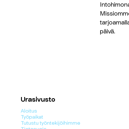
Intohimona
Missiomme
tarjoamalla
päivä.
Urasivusto
Aloitus
Työpaikat
Tutustu työntekijöihimme
Tietosuoja